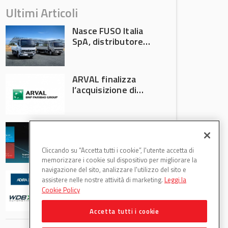
Ultimi Articoli
Nasce FUSO Italia
SpA, distributore
ufficiale FUSO in
Italia
ARVAL finalizza
l’acquisizione di
Athlon
AVA protagonista
all’Automechanika
Francoforte 2026
Cliccando su “Accetta tutti i cookie”, l'utente accetta di
memorizzare i cookie sul dispositivo per migliorare la
navigazione del sito, analizzare l'utilizzo del sito e
WDB Automotive
assistere nelle nostre attività di marketing.
Leggi la
(Axitecnica) e Di.Pa.
Cookie Policy
Sport entrano in
ADIRA
Accetta tutti i cookie