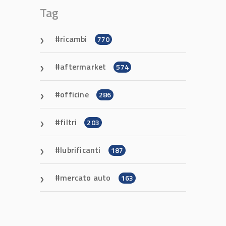
Tag
ricambi
770
aftermarket
574
officine
286
filtri
203
lubrificanti
187
mercato auto
163