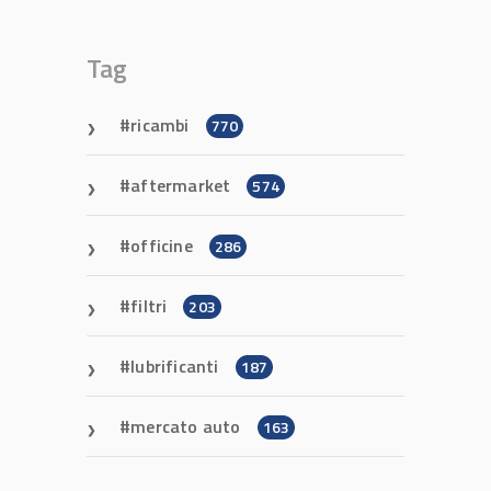
Tag
ricambi
770
aftermarket
574
officine
286
filtri
203
lubrificanti
187
mercato auto
163