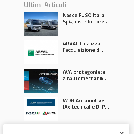
Ultimi Articoli
Nasce FUSO Italia
SpA, distributore
ufficiale FUSO in
Italia
ARVAL finalizza
l’acquisizione di
Athlon
AVA protagonista
all’Automechanika
Francoforte 2026
WDB Automotive
(Axitecnica) e Di.Pa.
Sport entrano in
ADIRA