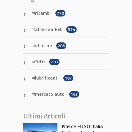
ricambi
770
aftermarket
574
officine
286
filtri
203
lubrificanti
187
mercato auto
163
Ultimi Articoli
Nasce FUSO Italia