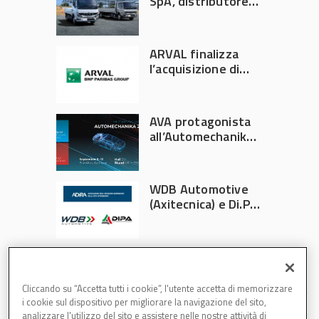
SpA, distributore
ufficiale FUSO in
Italia
ARVAL finalizza
l’acquisizione di
Athlon
AVA protagonista
all’Automechanika
Francoforte 2026
WDB Automotive
(Axitecnica) e Di.Pa.
Sport entrano in
ADIRA
Cliccando su “Accetta tutti i cookie”, l'utente accetta di memorizzare
i cookie sul dispositivo per migliorare la navigazione del sito,
analizzare l'utilizzo del sito e assistere nelle nostre attività di