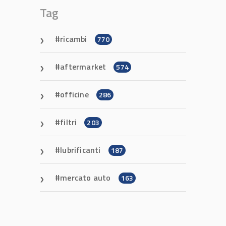
Tag
ricambi
770
aftermarket
574
officine
286
filtri
203
lubrificanti
187
mercato auto
163