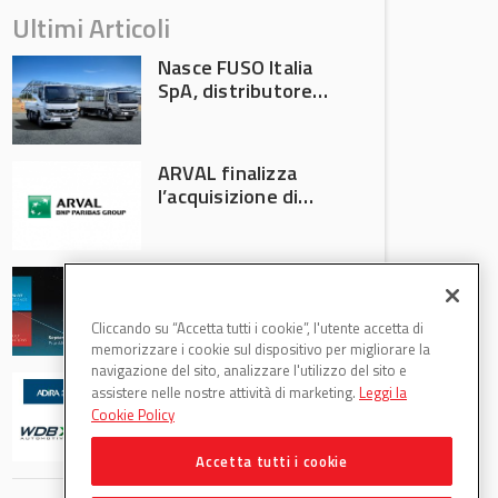
Ultimi Articoli
Nasce FUSO Italia
SpA, distributore
ufficiale FUSO in
Italia
ARVAL finalizza
l’acquisizione di
Athlon
AVA protagonista
all’Automechanika
Francoforte 2026
Cliccando su “Accetta tutti i cookie”, l'utente accetta di
memorizzare i cookie sul dispositivo per migliorare la
navigazione del sito, analizzare l'utilizzo del sito e
WDB Automotive
assistere nelle nostre attività di marketing.
Leggi la
(Axitecnica) e Di.Pa.
Cookie Policy
Sport entrano in
ADIRA
Accetta tutti i cookie