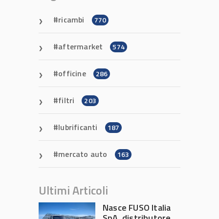
ricambi
770
aftermarket
574
officine
286
filtri
203
lubrificanti
187
mercato auto
163
Ultimi Articoli
Nasce FUSO Italia
SpA, distributore