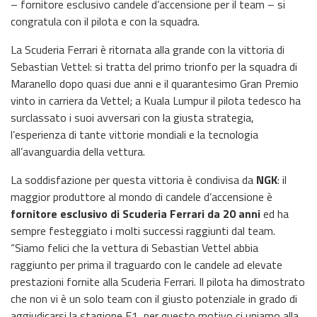
– fornitore esclusivo candele d’accensione per il team – si
congratula con il pilota e con la squadra.
La Scuderia Ferrari è ritornata alla grande con la vittoria di
Sebastian Vettel: si tratta del primo trionfo per la squadra di
Maranello dopo quasi due anni e il quarantesimo Gran Premio
vinto in carriera da Vettel; a Kuala Lumpur il pilota tedesco ha
surclassato i suoi avversari con la giusta strategia,
l’esperienza di tante vittorie mondiali e la tecnologia
all’avanguardia della vettura.
La soddisfazione per questa vittoria è condivisa da
NGK
: il
maggior produttore al mondo di candele d’accensione è
fornitore esclusivo di Scuderia Ferrari da 20 anni
ed ha
sempre festeggiato i molti successi raggiunti dal team.
“Siamo felici che la vettura di Sebastian Vettel abbia
raggiunto per prima il traguardo con le candele ad elevate
prestazioni fornite alla Scuderia Ferrari. Il pilota ha dimostrato
che non vi è un solo team con il giusto potenziale in grado di
aggiudicarsi la stagione F1, per questo motivo ci uniamo alla