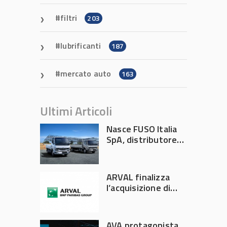
filtri
203
lubrificanti
187
mercato auto
163
Ultimi Articoli
Nasce FUSO Italia
SpA, distributore
ufficiale FUSO in
Italia
ARVAL finalizza
l’acquisizione di
Athlon
AVA protagonista