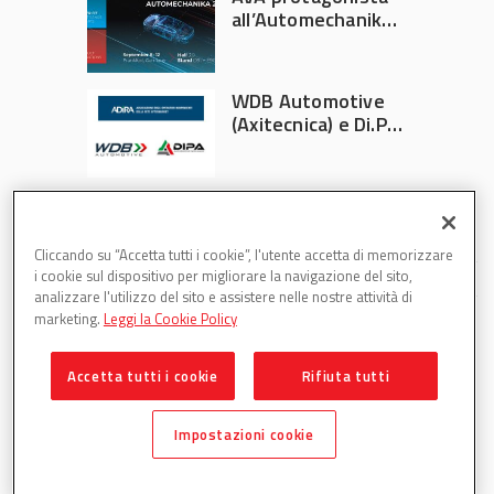
all’Automechanika
Francoforte 2026
WDB Automotive
(Axitecnica) e Di.Pa.
Sport entrano in
ADIRA
Cliccando su “Accetta tutti i cookie”, l'utente accetta di memorizzare
i cookie sul dispositivo per migliorare la navigazione del sito,
analizzare l'utilizzo del sito e assistere nelle nostre attività di
marketing.
Leggi la Cookie Policy
Accetta tutti i cookie
Rifiuta tutti
Partsweb è una testata di DBInformation Spa P.IVA
09293820156
Impostazioni cookie
Centro Direzionale – Strada 4, Palazzo A, Scala 2 – 20057
Assago (MI)