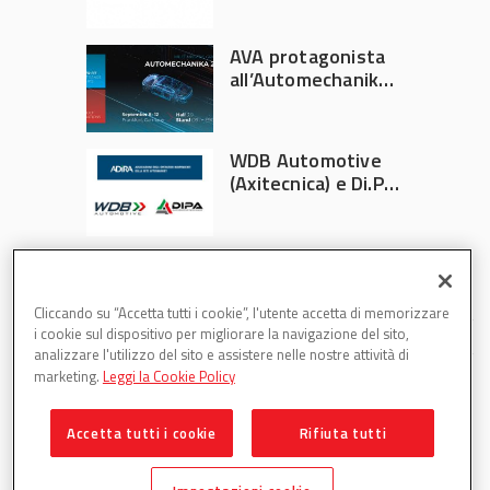
AVA protagonista
all’Automechanika
Francoforte 2026
WDB Automotive
(Axitecnica) e Di.Pa.
Sport entrano in
ADIRA
Cliccando su “Accetta tutti i cookie”, l'utente accetta di memorizzare
i cookie sul dispositivo per migliorare la navigazione del sito,
analizzare l'utilizzo del sito e assistere nelle nostre attività di
marketing.
Leggi la Cookie Policy
Accetta tutti i cookie
Rifiuta tutti
Partsweb è una testata di DBInformation Spa P.IVA
09293820156