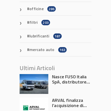
officine
286
filtri
203
lubrificanti
187
mercato auto
163
Ultimi Articoli
Nasce FUSO Italia
SpA, distributore
ufficiale FUSO in
Italia
ARVAL finalizza
l’acquisizione di
Athlon