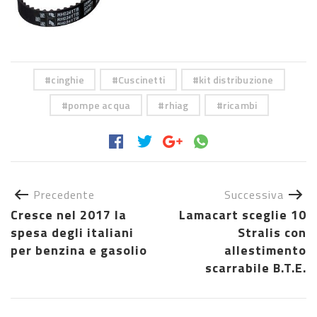
cinghie
Cuscinetti
kit distribuzione
pompe acqua
rhiag
ricambi
Precedente
Successiva
Cresce nel 2017 la
Lamacart sceglie 10
spesa degli italiani
Stralis con
per benzina e gasolio
allestimento
scarrabile B.T.E.