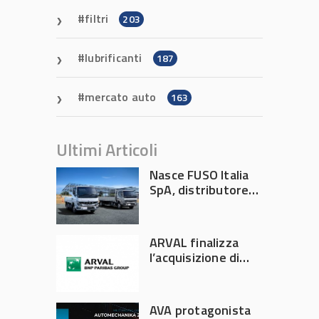
filtri
203
lubrificanti
187
mercato auto
163
Ultimi Articoli
Nasce FUSO Italia
SpA, distributore
ufficiale FUSO in
Italia
ARVAL finalizza
l’acquisizione di
Athlon
AVA protagonista