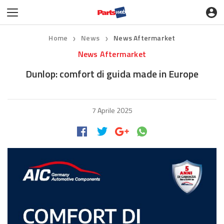
Home
News
News Aftermarket
❯
❯
News Aftermarket
Dunlop: comfort di guida made in Europe
7 Aprile 2025