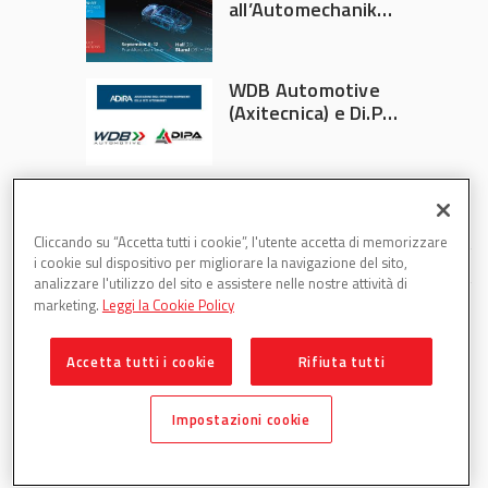
all’Automechanika
Francoforte 2026
WDB Automotive
(Axitecnica) e Di.Pa.
Sport entrano in
ADIRA
Cliccando su “Accetta tutti i cookie”, l'utente accetta di memorizzare
i cookie sul dispositivo per migliorare la navigazione del sito,
analizzare l'utilizzo del sito e assistere nelle nostre attività di
marketing.
Leggi la Cookie Policy
Accetta tutti i cookie
Rifiuta tutti
Partsweb è una testata di DBInformation Spa P.IVA
09293820156
Impostazioni cookie
Centro Direzionale – Strada 4, Palazzo A, Scala 2 – 20057
Assago (MI)