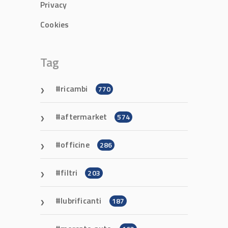
Privacy
Cookies
Tag
ricambi
770
aftermarket
574
officine
286
filtri
203
lubrificanti
187