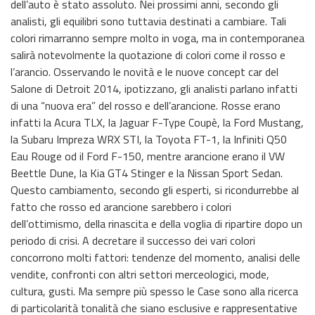
dell’auto è stato assoluto. Nei prossimi anni, secondo gli
analisti, gli equilibri sono tuttavia destinati a cambiare. Tali
colori rimarranno sempre molto in voga, ma in contemporanea
salirà notevolmente la quotazione di colori come il rosso e
l’arancio. Osservando le novità e le nuove concept car del
Salone di Detroit 2014, ipotizzano, gli analisti parlano infatti
di una “nuova era” del rosso e dell’arancione. Rosse erano
infatti la Acura TLX, la Jaguar F-Type Coupè, la Ford Mustang,
la Subaru Impreza WRX STI, la Toyota FT-1, la Infiniti Q50
Eau Rouge od il Ford F-150, mentre arancione erano il VW
Beettle Dune, la Kia GT4 Stinger e la Nissan Sport Sedan.
Questo cambiamento, secondo gli esperti, si ricondurrebbe al
fatto che rosso ed arancione sarebbero i colori
dell’ottimismo, della rinascita e della voglia di ripartire dopo un
periodo di crisi. A decretare il successo dei vari colori
concorrono molti fattori: tendenze del momento, analisi delle
vendite, confronti con altri settori merceologici, mode,
cultura, gusti. Ma sempre più spesso le Case sono alla ricerca
di particolarità tonalità che siano esclusive e rappresentative