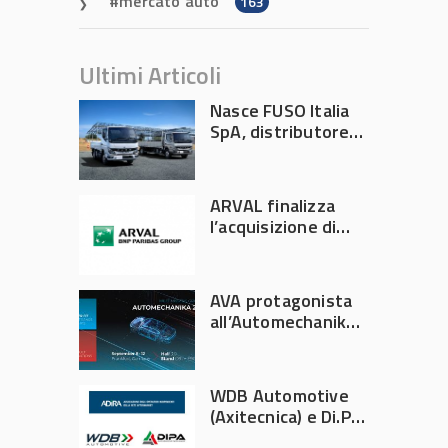
mercato auto
163
Ultimi Articoli
Nasce FUSO Italia
SpA, distributore
ufficiale FUSO in
Italia
ARVAL finalizza
l’acquisizione di
Athlon
AVA protagonista
all’Automechanika
Francoforte 2026
WDB Automotive
(Axitecnica) e Di.Pa.
Sport entrano in