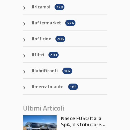
ricambi
770
aftermarket
574
officine
286
filtri
203
lubrificanti
187
mercato auto
163
Ultimi Articoli
Nasce FUSO Italia
SpA, distributore