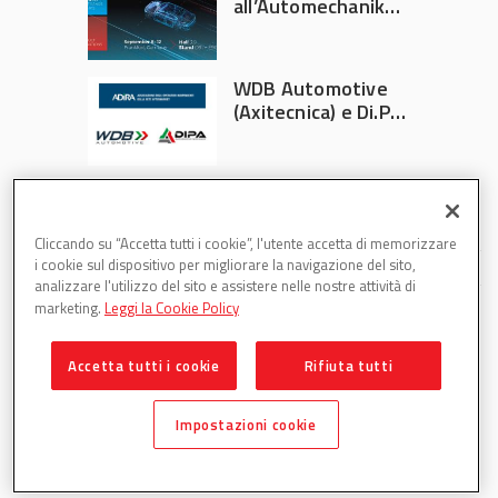
all’Automechanika
Francoforte 2026
WDB Automotive
(Axitecnica) e Di.Pa.
Sport entrano in
ADIRA
Cliccando su “Accetta tutti i cookie”, l'utente accetta di memorizzare
i cookie sul dispositivo per migliorare la navigazione del sito,
analizzare l'utilizzo del sito e assistere nelle nostre attività di
marketing.
Leggi la Cookie Policy
Accetta tutti i cookie
Rifiuta tutti
Partsweb è una testata di DBInformation Spa P.IVA
09293820156
Impostazioni cookie
Centro Direzionale – Strada 4, Palazzo A, Scala 2 – 20057
Assago (MI)