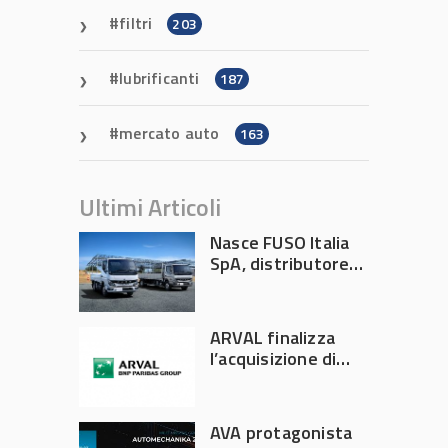
filtri
203
lubrificanti
187
mercato auto
163
Ultimi Articoli
Nasce FUSO Italia
SpA, distributore
ufficiale FUSO in
Italia
ARVAL finalizza
l’acquisizione di
Athlon
AVA protagonista