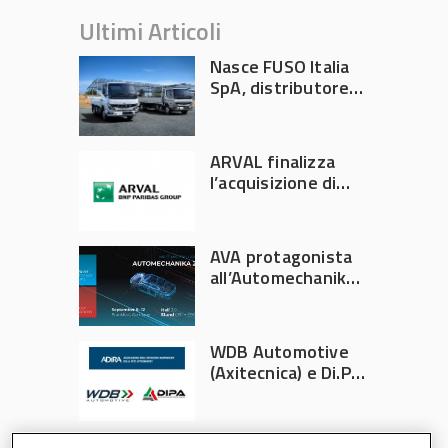
Ultimi Articoli
Nasce FUSO Italia
SpA, distributore
ufficiale FUSO in
Italia
ARVAL finalizza
l’acquisizione di
Athlon
AVA protagonista
all’Automechanika
Francoforte 2026
WDB Automotive
(Axitecnica) e Di.Pa.
Sport entrano in
ADIRA