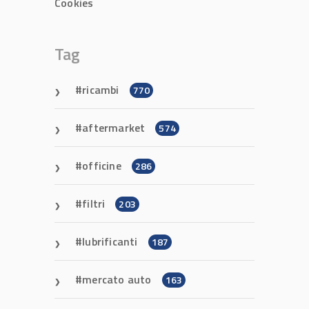
Cookies
Tag
ricambi
770
aftermarket
574
officine
286
filtri
203
lubrificanti
187
mercato auto
163