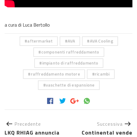
a cura di Luca Bertollo
aftermarket
AVA
AVA Cooling
componenti raffreddamento
impianto di raffreddamento
raffreddamento motore
ricambi
vaschette di espansione
Precedente
Successiva
LKQ RHIAG annuncia
Continental vende