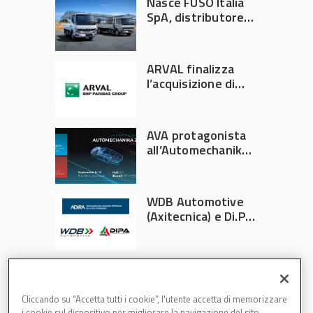
Nasce FUSO Italia
SpA, distributore
ufficiale FUSO in
Italia
ARVAL finalizza
l’acquisizione di
Athlon
AVA protagonista
all’Automechanika
Francoforte 2026
WDB Automotive
(Axitecnica) e Di.Pa.
Sport entrano in
ADIRA
Cliccando su “Accetta tutti i cookie”, l'utente accetta di memorizzare
i cookie sul dispositivo per migliorare la navigazione del sito,