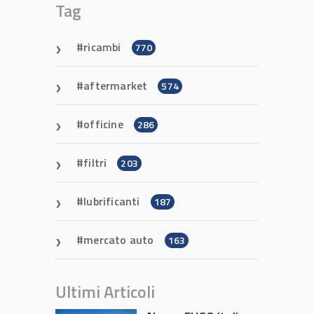
Tag
ricambi
770
aftermarket
574
officine
286
filtri
203
lubrificanti
187
mercato auto
163
Ultimi Articoli