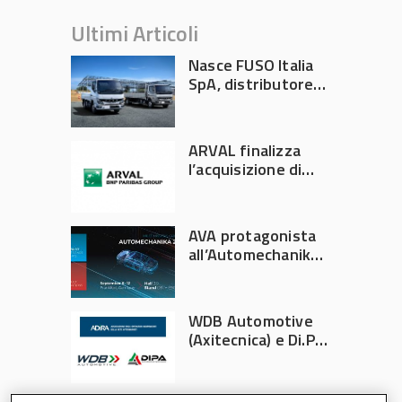
Ultimi Articoli
Nasce FUSO Italia
SpA, distributore
ufficiale FUSO in
Italia
ARVAL finalizza
l’acquisizione di
Athlon
AVA protagonista
all’Automechanika
Francoforte 2026
WDB Automotive
(Axitecnica) e Di.Pa.
Sport entrano in
ADIRA