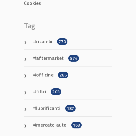
Cookies
Tag
ricambi
770
aftermarket
574
officine
286
filtri
203
lubrificanti
187
mercato auto
163