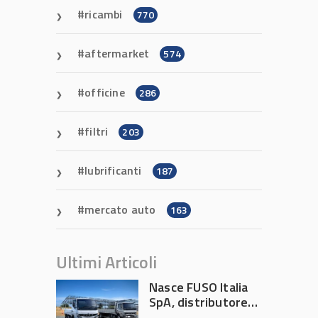
ricambi
770
aftermarket
574
officine
286
filtri
203
lubrificanti
187
mercato auto
163
Ultimi Articoli
Nasce FUSO Italia
SpA, distributore
ufficiale FUSO in