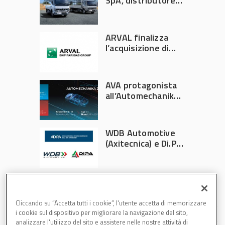
SpA, distributore
ufficiale FUSO in
Italia
ARVAL finalizza
l’acquisizione di
Athlon
AVA protagonista
all’Automechanika
Francoforte 2026
WDB Automotive
(Axitecnica) e Di.Pa.
Sport entrano in
ADIRA
Cliccando su “Accetta tutti i cookie”, l'utente accetta di memorizzare
i cookie sul dispositivo per migliorare la navigazione del sito,
analizzare l'utilizzo del sito e assistere nelle nostre attività di