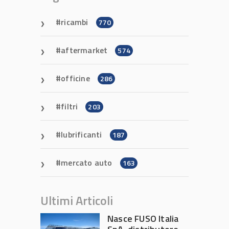
ricambi
770
aftermarket
574
officine
286
filtri
203
lubrificanti
187
mercato auto
163
Ultimi Articoli
Nasce FUSO Italia