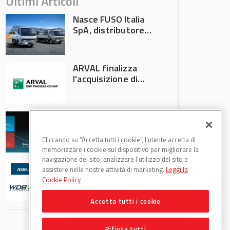
Ultimi Articoli
Nasce FUSO Italia
SpA, distributore
ufficiale FUSO in
Italia
ARVAL finalizza
l’acquisizione di
Athlon
AVA protagonista
all’Automechanika
Francoforte 2026
Cliccando su “Accetta tutti i cookie”, l'utente accetta di
memorizzare i cookie sul dispositivo per migliorare la
navigazione del sito, analizzare l'utilizzo del sito e
WDB Automotive
assistere nelle nostre attività di marketing.
Leggi la
(Axitecnica) e Di.Pa.
Cookie Policy
Sport entrano in
ADIRA
Accetta tutti i cookie
Rifiuta tutti