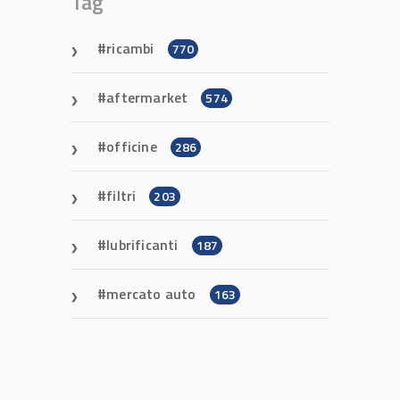
Tag
ricambi
770
aftermarket
574
officine
286
filtri
203
lubrificanti
187
mercato auto
163