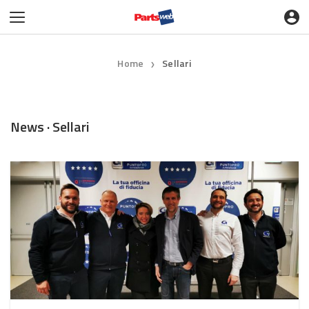
Home
Sellari
❯
News · Sellari