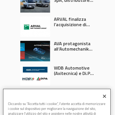
SpA, distributore
ufficiale FUSO in
Italia
ARVAL finalizza
l’acquisizione di
Athlon
AVA protagonista
all’Automechanika
Francoforte 2026
WDB Automotive
(Axitecnica) e Di.Pa.
Sport entrano in
ADIRA
Cliccando su “Accetta tutti i cookie”, l'utente accetta di memorizzare
i cookie sul dispositivo per migliorare la navigazione del sito,
analizzare l'utilizzo del sito e assistere nelle nostre attività di