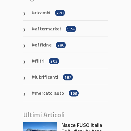
ricambi
770
aftermarket
574
officine
286
filtri
203
lubrificanti
187
mercato auto
163
Ultimi Articoli
Nasce FUSO Italia