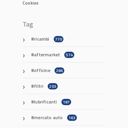
Cookies
Tag
ricambi
770
aftermarket
574
officine
286
filtri
203
lubrificanti
187
mercato auto
163