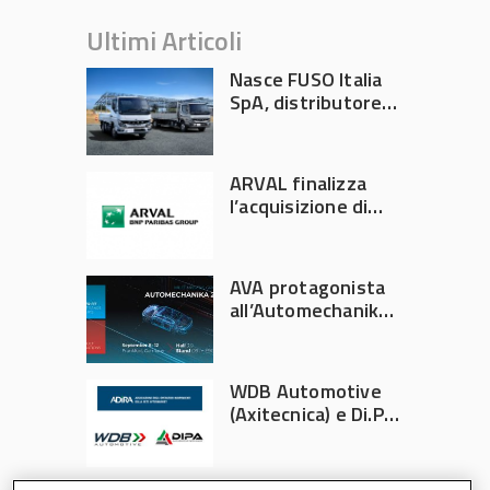
Ultimi Articoli
Nasce FUSO Italia
SpA, distributore
ufficiale FUSO in
Italia
ARVAL finalizza
l’acquisizione di
Athlon
AVA protagonista
all’Automechanika
Francoforte 2026
WDB Automotive
(Axitecnica) e Di.Pa.
Sport entrano in
ADIRA