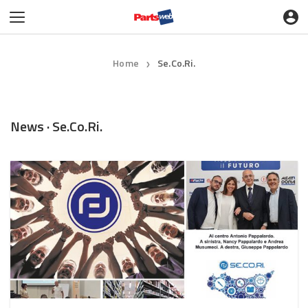
Home
Se.Co.Ri.
❯
News · Se.Co.Ri.