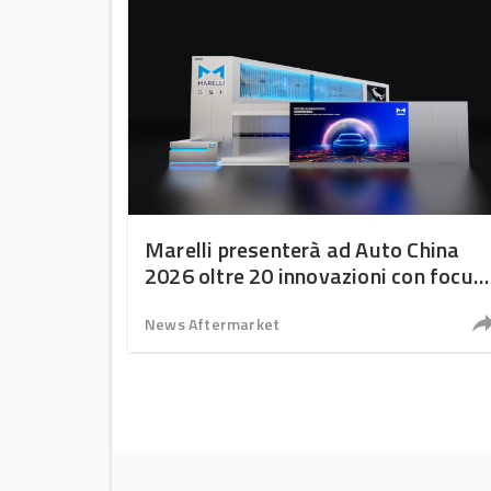
Marelli presenterà ad Auto China
2026 oltre 20 innovazioni con focus
su localizzazione, accessibilità e
velocità
News Aftermarket