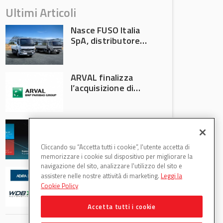
Ultimi Articoli
Nasce FUSO Italia
SpA, distributore
ufficiale FUSO in
Italia
ARVAL finalizza
l’acquisizione di
Athlon
AVA protagonista
all’Automechanika
Francoforte 2026
Cliccando su “Accetta tutti i cookie”, l'utente accetta di
memorizzare i cookie sul dispositivo per migliorare la
navigazione del sito, analizzare l'utilizzo del sito e
WDB Automotive
assistere nelle nostre attività di marketing.
Leggi la
(Axitecnica) e Di.Pa.
Cookie Policy
Sport entrano in
ADIRA
Accetta tutti i cookie