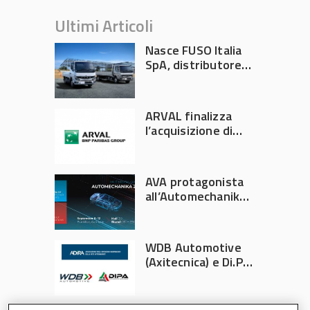
Ultimi Articoli
Nasce FUSO Italia
SpA, distributore
ufficiale FUSO in
Italia
ARVAL finalizza
l’acquisizione di
Athlon
AVA protagonista
all’Automechanika
Francoforte 2026
WDB Automotive
(Axitecnica) e Di.Pa.
Sport entrano in
ADIRA