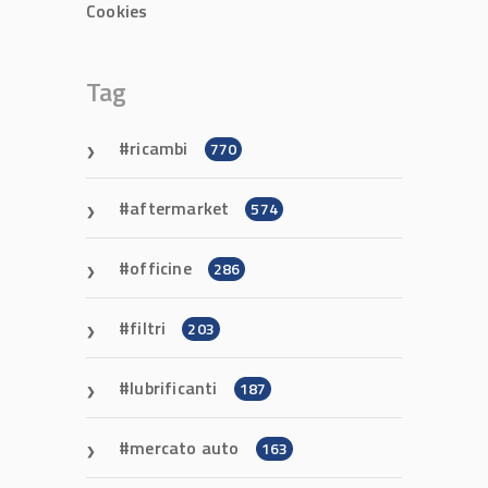
Cookies
Tag
ricambi
770
aftermarket
574
officine
286
filtri
203
lubrificanti
187
mercato auto
163