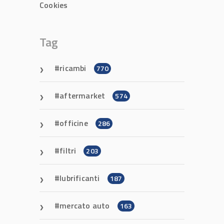
Cookies
Tag
ricambi
770
aftermarket
574
officine
286
filtri
203
lubrificanti
187
mercato auto
163