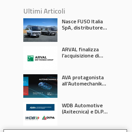
Ultimi Articoli
Nasce FUSO Italia
SpA, distributore
ufficiale FUSO in
Italia
ARVAL finalizza
l’acquisizione di
Athlon
AVA protagonista
all’Automechanika
Francoforte 2026
WDB Automotive
(Axitecnica) e Di.Pa.
Sport entrano in
ADIRA