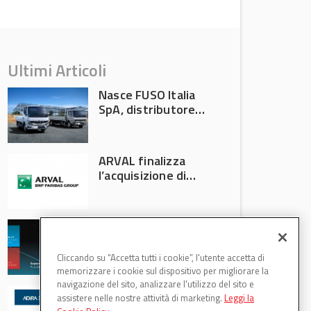
Ultimi Articoli
Nasce FUSO Italia
SpA, distributore
ufficiale FUSO in
Italia
ARVAL finalizza
l’acquisizione di
Athlon
AVA protagonista
all’Automechanika
Francoforte 2026
Cliccando su “Accetta tutti i cookie”, l'utente accetta di
memorizzare i cookie sul dispositivo per migliorare la
navigazione del sito, analizzare l'utilizzo del sito e
WDB Automotive
assistere nelle nostre attività di marketing.
Leggi la
(Axitecnica) e Di.Pa.