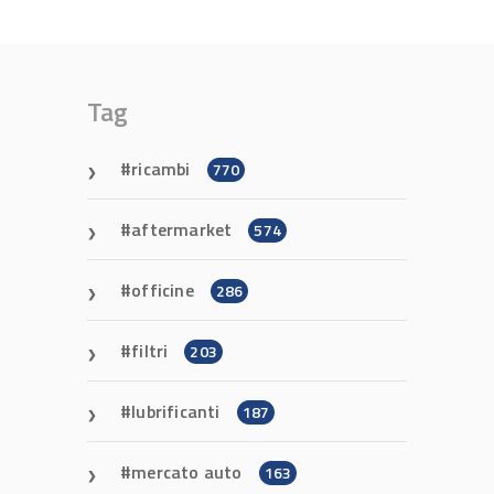
Tag
ricambi
770
aftermarket
574
officine
286
filtri
203
lubrificanti
187
mercato auto
163