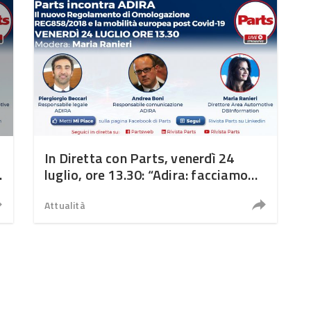
In Diretta con Parts, venerdì 24
luglio, ore 13.30: “Adira: facciamo
chiarezza sul nuovo Regolamento di
omologazione REG 858/2018”
Attualità