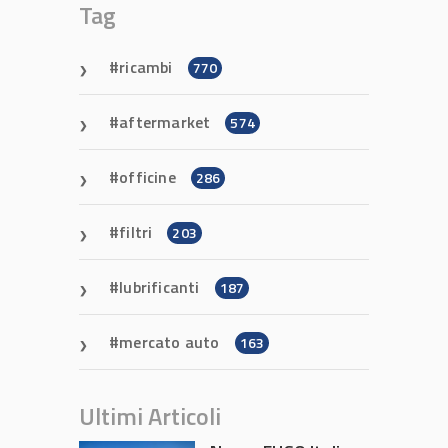
Tag
ricambi
770
aftermarket
574
officine
286
filtri
203
lubrificanti
187
mercato auto
163
Ultimi Articoli