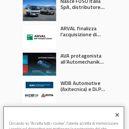
Nasce FUSO Italia
SpA, distributore
ufficiale FUSO in
Italia
ARVAL finalizza
l’acquisizione di
Athlon
AVA protagonista
all’Automechanika
Francoforte 2026
WDB Automotive
(Axitecnica) e Di.Pa.
Sport entrano in
ADIRA
Cliccando su “Accetta tutti i cookie”, l'utente accetta di memorizzare
i cookie sul dispositivo per migliorare la navigazione del sito,