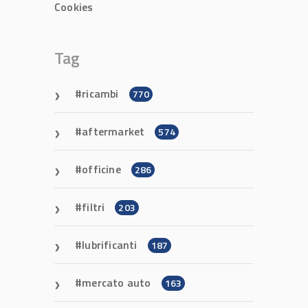
Cookies
Tag
ricambi
770
aftermarket
574
officine
286
filtri
203
lubrificanti
187
mercato auto
163