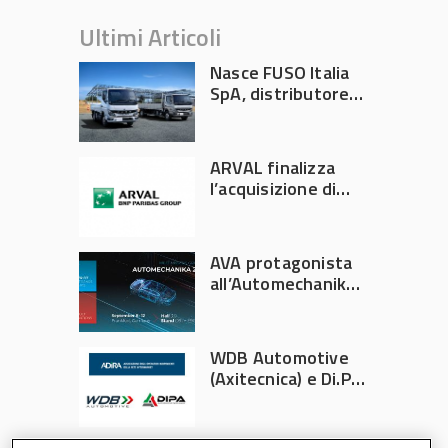
Ultimi Articoli
Nasce FUSO Italia
SpA, distributore
ufficiale FUSO in
Italia
ARVAL finalizza
l’acquisizione di
Athlon
AVA protagonista
all’Automechanika
Francoforte 2026
WDB Automotive
(Axitecnica) e Di.Pa.
Sport entrano in
ADIRA