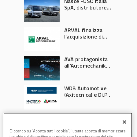
Nasce FUSO Italia
SpA, distributore
ufficiale FUSO in
Italia
ARVAL finalizza
l’acquisizione di
Athlon
AVA protagonista
all’Automechanika
Francoforte 2026
WDB Automotive
(Axitecnica) e Di.Pa.
Sport entrano in
ADIRA
Cliccando su “Accetta tutti i cookie”, l'utente accetta di memorizzare
i cookie sul dispositivo per migliorare la navigazione del sito,