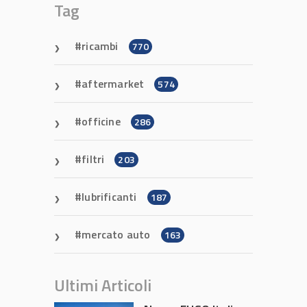
Tag
ricambi
770
aftermarket
574
officine
286
filtri
203
lubrificanti
187
mercato auto
163
Ultimi Articoli