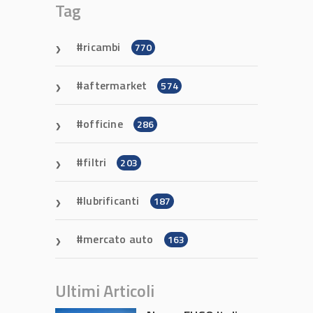
Tag
ricambi
770
aftermarket
574
officine
286
filtri
203
lubrificanti
187
mercato auto
163
Ultimi Articoli