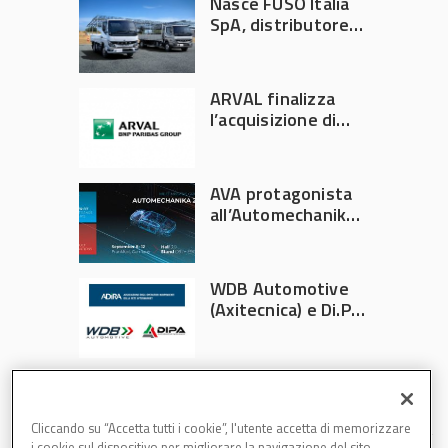
Nasce FUSO Italia
SpA, distributore
ufficiale FUSO in
Italia
ARVAL finalizza
l’acquisizione di
Athlon
AVA protagonista
all’Automechanika
Francoforte 2026
WDB Automotive
(Axitecnica) e Di.Pa.
Sport entrano in
ADIRA
Cliccando su “Accetta tutti i cookie”, l'utente accetta di memorizzare
i cookie sul dispositivo per migliorare la navigazione del sito,