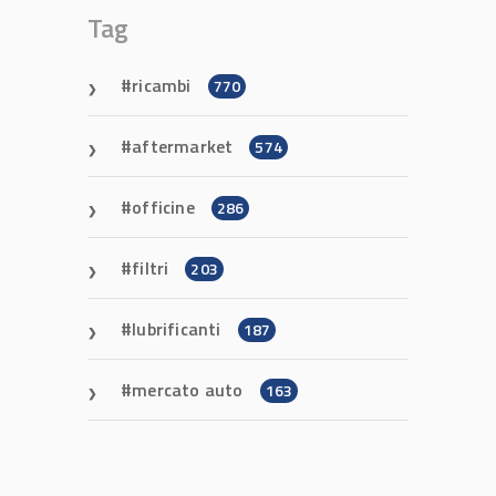
Tag
ricambi
770
aftermarket
574
officine
286
filtri
203
lubrificanti
187
mercato auto
163