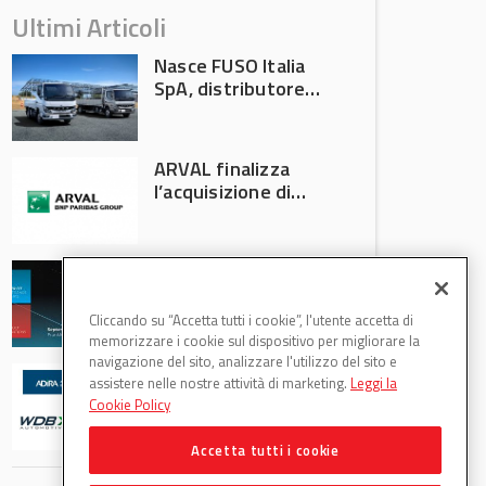
Ultimi Articoli
Nasce FUSO Italia
SpA, distributore
ufficiale FUSO in
Italia
ARVAL finalizza
l’acquisizione di
Athlon
AVA protagonista
all’Automechanika
Francoforte 2026
Cliccando su “Accetta tutti i cookie”, l'utente accetta di
memorizzare i cookie sul dispositivo per migliorare la
navigazione del sito, analizzare l'utilizzo del sito e
WDB Automotive
assistere nelle nostre attività di marketing.
Leggi la
(Axitecnica) e Di.Pa.
Cookie Policy
Sport entrano in
ADIRA
Accetta tutti i cookie