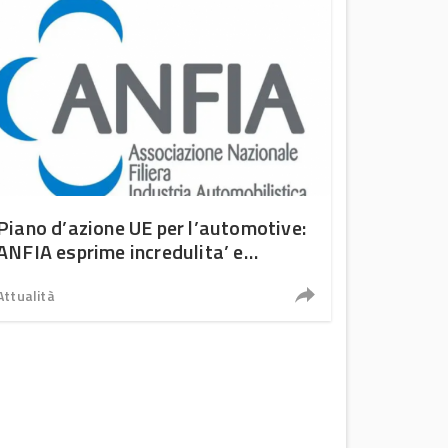
Piano d’azione UE per l’automotive:
ANFIA esprime incredulita’ e
fortissima preoccupazione per le
prime indicazioni
Attualità