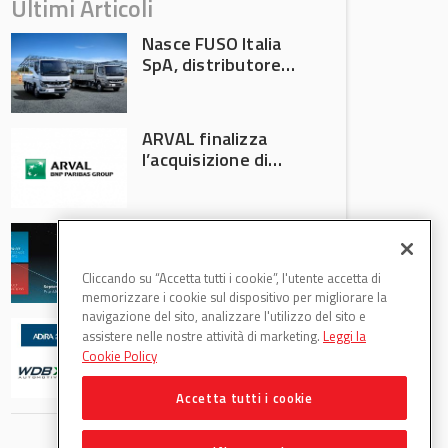
Ultimi Articoli
Nasce FUSO Italia
SpA, distributore
ufficiale FUSO in
Italia
ARVAL finalizza
l’acquisizione di
Athlon
AVA protagonista
all’Automechanika
Francoforte 2026
Cliccando su “Accetta tutti i cookie”, l'utente accetta di
memorizzare i cookie sul dispositivo per migliorare la
navigazione del sito, analizzare l'utilizzo del sito e
WDB Automotive
assistere nelle nostre attività di marketing.
Leggi la
(Axitecnica) e Di.Pa.
Cookie Policy
Sport entrano in
ADIRA
Accetta tutti i cookie