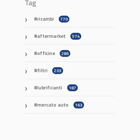
Tag
ricambi
770
aftermarket
574
officine
286
filtri
203
lubrificanti
187
mercato auto
163