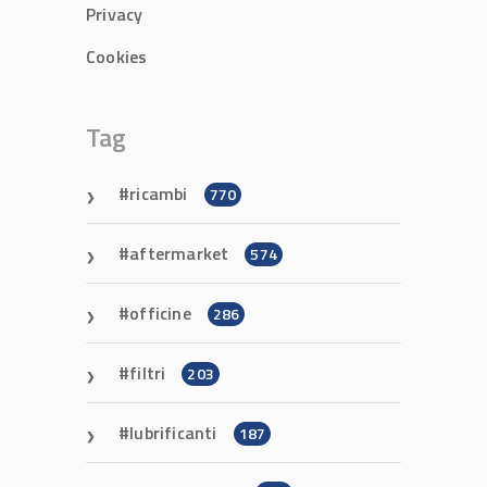
Privacy
Cookies
Tag
ricambi
770
aftermarket
574
officine
286
filtri
203
lubrificanti
187