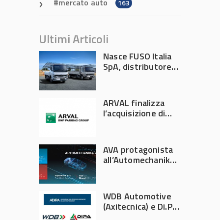
mercato auto
163
Ultimi Articoli
Nasce FUSO Italia
SpA, distributore
ufficiale FUSO in
Italia
ARVAL finalizza
l’acquisizione di
Athlon
AVA protagonista
all’Automechanika
Francoforte 2026
WDB Automotive
(Axitecnica) e Di.Pa.
Sport entrano in