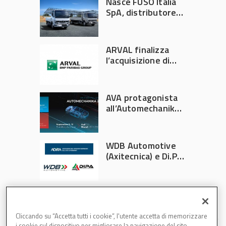
Nasce FUSO Italia
SpA, distributore
ufficiale FUSO in
Italia
ARVAL finalizza
l’acquisizione di
Athlon
AVA protagonista
all’Automechanika
Francoforte 2026
WDB Automotive
(Axitecnica) e Di.Pa.
Sport entrano in
ADIRA
Cliccando su “Accetta tutti i cookie”, l'utente accetta di memorizzare
i cookie sul dispositivo per migliorare la navigazione del sito,