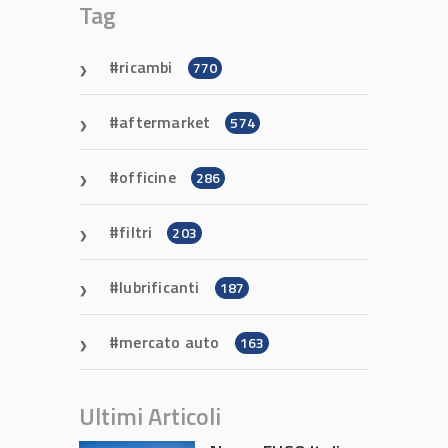
Tag
ricambi
770
aftermarket
574
officine
286
filtri
203
lubrificanti
187
mercato auto
163
Ultimi Articoli