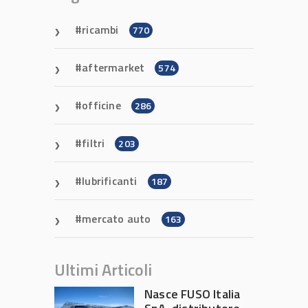
ricambi
770
aftermarket
574
officine
286
filtri
203
lubrificanti
187
mercato auto
163
Ultimi Articoli
Nasce FUSO Italia