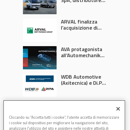
SpA, distributore
ufficiale FUSO in
Italia
ARVAL finalizza
l’acquisizione di
Athlon
AVA protagonista
all’Automechanika
Francoforte 2026
WDB Automotive
(Axitecnica) e Di.Pa.
Sport entrano in
ADIRA
Cliccando su “Accetta tutti i cookie”, l'utente accetta di memorizzare
i cookie sul dispositivo per migliorare la navigazione del sito,
analizzare l'utilizzo del sito e assistere nelle nostre attività di