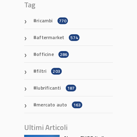
Tag
ricambi
770
aftermarket
574
officine
286
filtri
203
lubrificanti
187
mercato auto
163
Ultimi Articoli