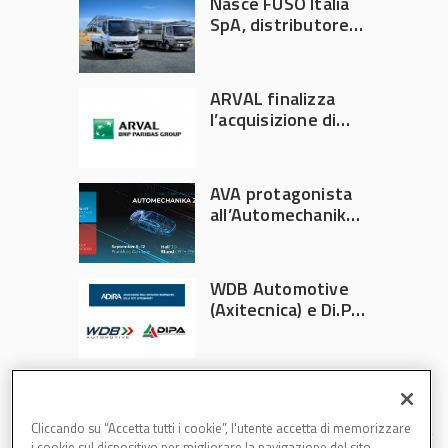
Nasce FUSO Italia
SpA, distributore
ufficiale FUSO in
Italia
ARVAL finalizza
l’acquisizione di
Athlon
AVA protagonista
all’Automechanika
Francoforte 2026
WDB Automotive
(Axitecnica) e Di.Pa.
Sport entrano in
ADIRA
Cliccando su “Accetta tutti i cookie”, l'utente accetta di memorizzare
i cookie sul dispositivo per migliorare la navigazione del sito,