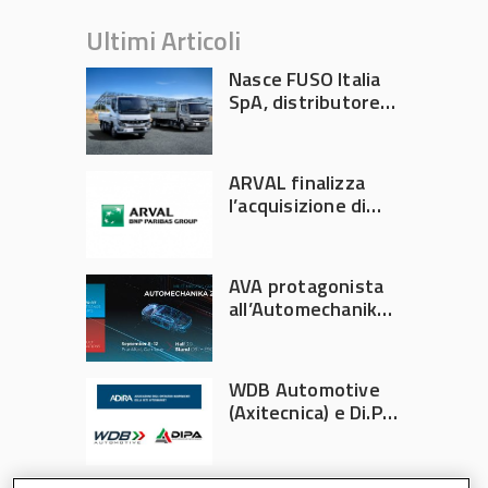
Ultimi Articoli
Nasce FUSO Italia
SpA, distributore
ufficiale FUSO in
Italia
ARVAL finalizza
l’acquisizione di
Athlon
AVA protagonista
all’Automechanika
Francoforte 2026
WDB Automotive
(Axitecnica) e Di.Pa.
Sport entrano in
ADIRA