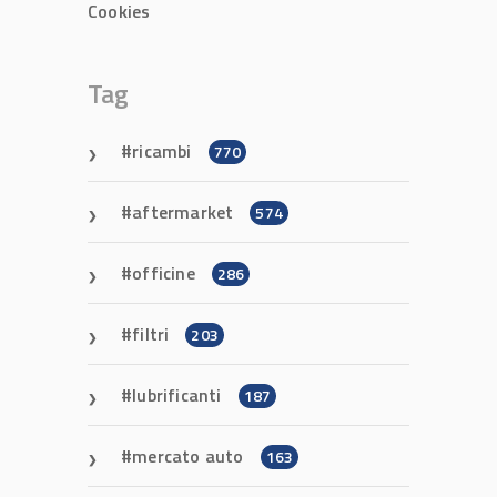
Cookies
Tag
ricambi
770
aftermarket
574
officine
286
filtri
203
lubrificanti
187
mercato auto
163