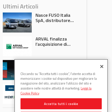
Ultimi Articoli
Nasce FUSO Italia
SpA, distributore
ufficiale FUSO in
Italia
ARVAL finalizza
l’acquisizione di
Athlon
AVA protagonista
all’Automechanika
Francoforte 2026
Cliccando su “Accetta tutti i cookie”, l'utente accetta di
memorizzare i cookie sul dispositivo per migliorare la
navigazione del sito, analizzare l'utilizzo del sito e
WDB Automotive
assistere nelle nostre attività di marketing.
Leggi la
(Axitecnica) e Di.Pa.
Cookie Policy
Sport entrano in
ADIRA
Accetta tutti i cookie