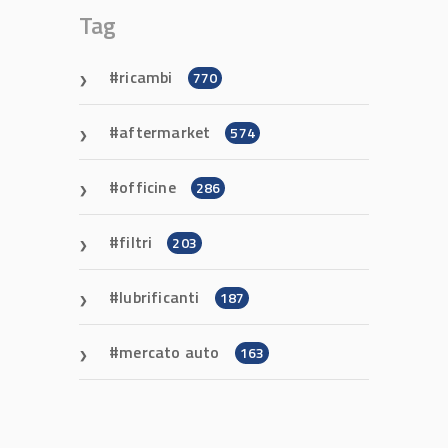
Tag
ricambi
770
aftermarket
574
officine
286
filtri
203
lubrificanti
187
mercato auto
163