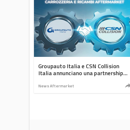
Groupauto Italia e CSN Collision
Italia annunciano una partnership
strategica per un’offerta integrata
nel settore automotive
News Aftermarket