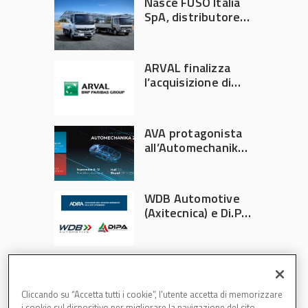
Nasce FUSO Italia
SpA, distributore
ufficiale FUSO in
Italia
ARVAL finalizza
l’acquisizione di
Athlon
AVA protagonista
all’Automechanika
Francoforte 2026
WDB Automotive
(Axitecnica) e Di.Pa.
Sport entrano in
ADIRA
Cliccando su “Accetta tutti i cookie”, l'utente accetta di memorizzare
i cookie sul dispositivo per migliorare la navigazione del sito,