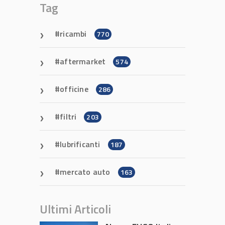
Tag
ricambi
770
aftermarket
574
officine
286
filtri
203
lubrificanti
187
mercato auto
163
Ultimi Articoli