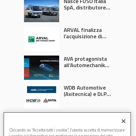
Nasce FUSO Italia
SpA, distributore
ufficiale FUSO in
Italia
ARVAL finalizza
l’acquisizione di
Athlon
AVA protagonista
all’Automechanika
Francoforte 2026
WDB Automotive
(Axitecnica) e Di.Pa.
Sport entrano in
ADIRA
Cliccando su “Accetta tutti i cookie”, l'utente accetta di memorizzare
i cookie sul dispositivo per migliorare la navigazione del sito,