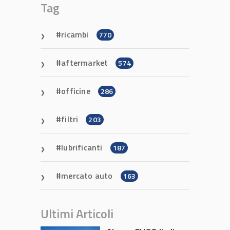
Tag
ricambi
770
aftermarket
574
officine
286
filtri
203
lubrificanti
187
mercato auto
163
Ultimi Articoli