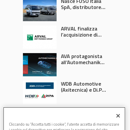
Nasce FUSO Italia
SpA, distributore
ufficiale FUSO in
Italia
ARVAL finalizza
l’acquisizione di
Athlon
AVA protagonista
all’Automechanika
Francoforte 2026
WDB Automotive
(Axitecnica) e Di.Pa.
Sport entrano in
ADIRA
Cliccando su “Accetta tutti i cookie”, l'utente accetta di memorizzare
i cookie sul dispositivo per migliorare la navigazione del sito,