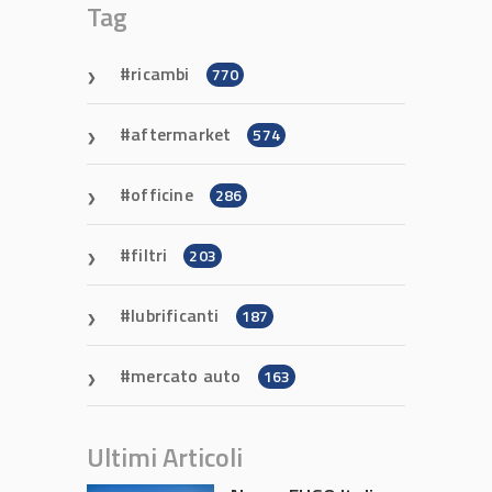
Tag
ricambi
770
aftermarket
574
officine
286
filtri
203
lubrificanti
187
mercato auto
163
Ultimi Articoli