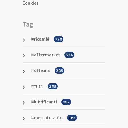
Cookies
Tag
ricambi
770
aftermarket
574
officine
286
filtri
203
lubrificanti
187
mercato auto
163