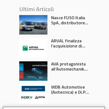
Ultimi Articoli
Nasce FUSO Italia
SpA, distributore
ufficiale FUSO in
Italia
ARVAL finalizza
l’acquisizione di
Athlon
AVA protagonista
all’Automechanika
Francoforte 2026
WDB Automotive
(Axitecnica) e Di.Pa.
Sport entrano in
ADIRA