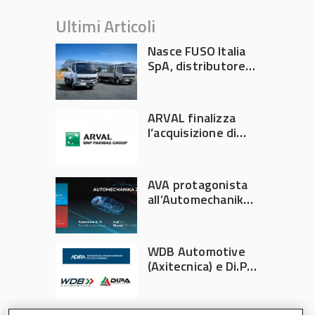
Ultimi Articoli
Nasce FUSO Italia
SpA, distributore
ufficiale FUSO in
Italia
ARVAL finalizza
l’acquisizione di
Athlon
AVA protagonista
all’Automechanika
Francoforte 2026
WDB Automotive
(Axitecnica) e Di.Pa.
Sport entrano in
ADIRA