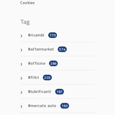
Cookies
Tag
ricambi
770
aftermarket
574
officine
286
filtri
203
lubrificanti
187
mercato auto
163