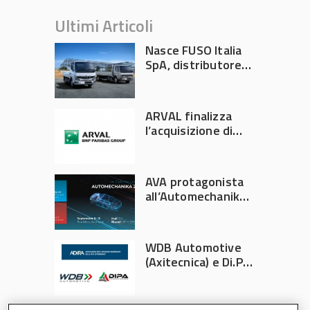
Ultimi Articoli
Nasce FUSO Italia
SpA, distributore
ufficiale FUSO in
Italia
ARVAL finalizza
l’acquisizione di
Athlon
AVA protagonista
all’Automechanika
Francoforte 2026
WDB Automotive
(Axitecnica) e Di.Pa.
Sport entrano in
ADIRA