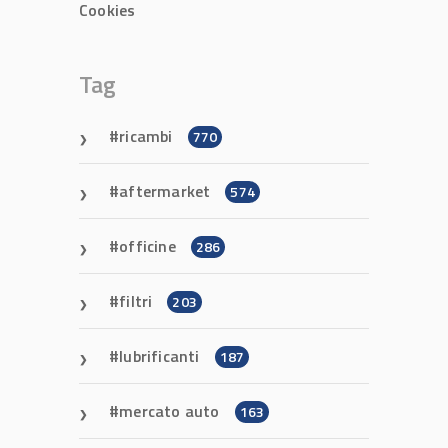
Cookies
Tag
ricambi
770
aftermarket
574
officine
286
filtri
203
lubrificanti
187
mercato auto
163