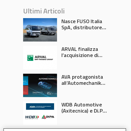
Ultimi Articoli
Nasce FUSO Italia
SpA, distributore
ufficiale FUSO in
Italia
ARVAL finalizza
l’acquisizione di
Athlon
AVA protagonista
all’Automechanika
Francoforte 2026
WDB Automotive
(Axitecnica) e Di.Pa.
Sport entrano in
ADIRA