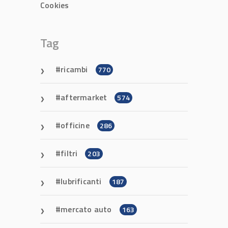
Cookies
Tag
ricambi
770
aftermarket
574
officine
286
filtri
203
lubrificanti
187
mercato auto
163