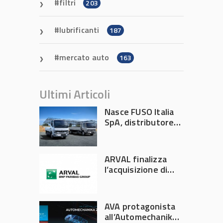
filtri
203
lubrificanti
187
mercato auto
163
Ultimi Articoli
Nasce FUSO Italia
SpA, distributore
ufficiale FUSO in
Italia
ARVAL finalizza
l’acquisizione di
Athlon
AVA protagonista
all’Automechanika