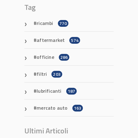
Tag
ricambi
770
aftermarket
574
officine
286
filtri
203
lubrificanti
187
mercato auto
163
Ultimi Articoli