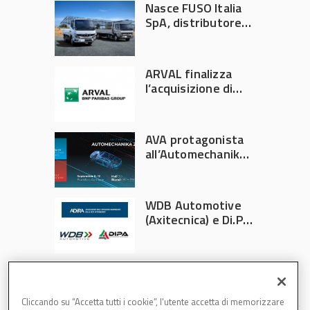
Nasce FUSO Italia
SpA, distributore
ufficiale FUSO in
Italia
ARVAL finalizza
l’acquisizione di
Athlon
AVA protagonista
all’Automechanika
Francoforte 2026
WDB Automotive
(Axitecnica) e Di.Pa.
Sport entrano in
ADIRA
Cliccando su “Accetta tutti i cookie”, l'utente accetta di memorizzare