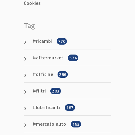
Cookies
Tag
ricambi
770
aftermarket
574
officine
286
filtri
203
lubrificanti
187
mercato auto
163