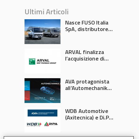
Ultimi Articoli
Nasce FUSO Italia
SpA, distributore
ufficiale FUSO in
Italia
ARVAL finalizza
l’acquisizione di
Athlon
AVA protagonista
all’Automechanika
Francoforte 2026
WDB Automotive
(Axitecnica) e Di.Pa.
Sport entrano in
ADIRA