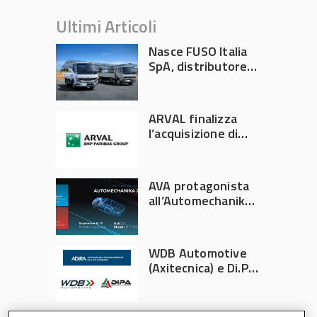
Ultimi Articoli
Nasce FUSO Italia
SpA, distributore
ufficiale FUSO in
Italia
ARVAL finalizza
l’acquisizione di
Athlon
AVA protagonista
all’Automechanika
Francoforte 2026
WDB Automotive
(Axitecnica) e Di.Pa.
Sport entrano in
ADIRA