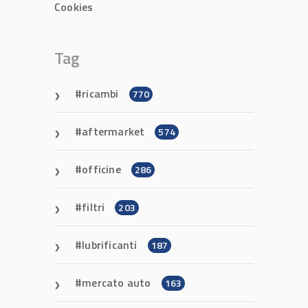
Cookies
Tag
ricambi
770
aftermarket
574
officine
286
filtri
203
lubrificanti
187
mercato auto
163