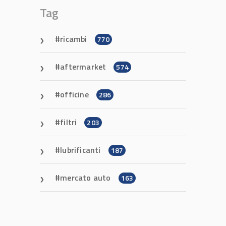
Tag
ricambi
770
aftermarket
574
officine
286
filtri
203
lubrificanti
187
mercato auto
163