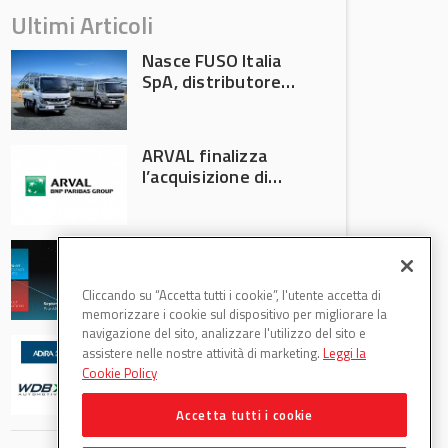
Ultimi Articoli
Nasce FUSO Italia
SpA, distributore
ufficiale FUSO in
Italia
ARVAL finalizza
l’acquisizione di
Athlon
AVA protagonista
all’Automechanika
Francoforte 2026
Cliccando su “Accetta tutti i cookie”, l'utente accetta di
memorizzare i cookie sul dispositivo per migliorare la
navigazione del sito, analizzare l'utilizzo del sito e
WDB Automotive
assistere nelle nostre attività di marketing.
Leggi la
(Axitecnica) e Di.Pa.
Cookie Policy
Sport entrano in
ADIRA
Accetta tutti i cookie