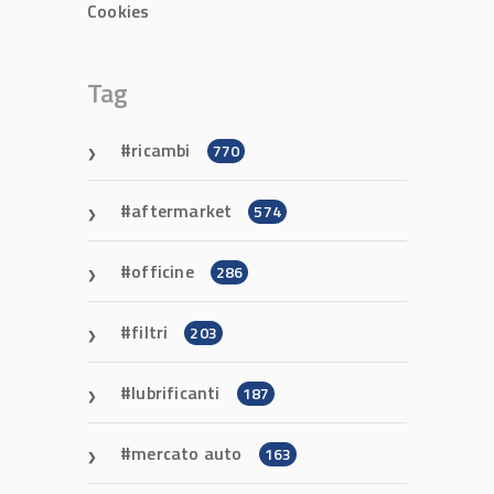
Cookies
Tag
ricambi
770
aftermarket
574
officine
286
filtri
203
lubrificanti
187
mercato auto
163