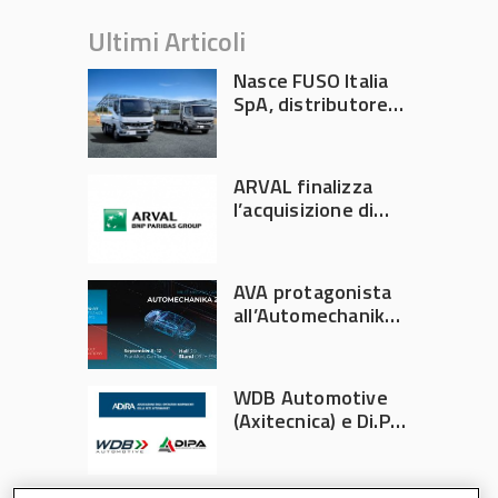
Ultimi Articoli
Nasce FUSO Italia
SpA, distributore
ufficiale FUSO in
Italia
ARVAL finalizza
l’acquisizione di
Athlon
AVA protagonista
all’Automechanika
Francoforte 2026
WDB Automotive
(Axitecnica) e Di.Pa.
Sport entrano in
ADIRA