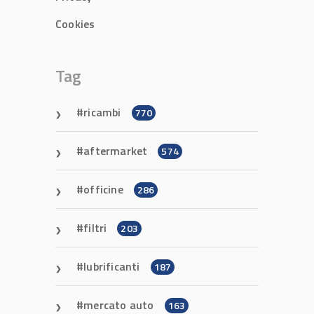
Cookies
Tag
ricambi
770
aftermarket
574
officine
286
filtri
203
lubrificanti
187
mercato auto
163