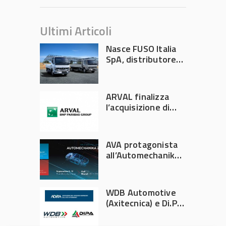
Ultimi Articoli
Nasce FUSO Italia
SpA, distributore
ufficiale FUSO in
Italia
ARVAL finalizza
l’acquisizione di
Athlon
AVA protagonista
all’Automechanika
Francoforte 2026
WDB Automotive
(Axitecnica) e Di.Pa.
Sport entrano in
ADIRA