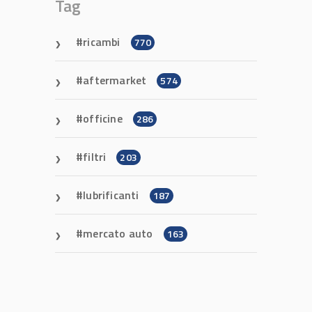
Tag
ricambi
770
aftermarket
574
officine
286
filtri
203
lubrificanti
187
mercato auto
163