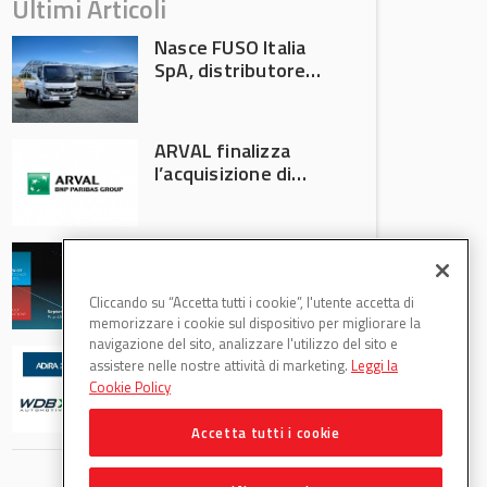
Ultimi Articoli
Nasce FUSO Italia
SpA, distributore
ufficiale FUSO in
Italia
ARVAL finalizza
l’acquisizione di
Athlon
AVA protagonista
all’Automechanika
Francoforte 2026
Cliccando su “Accetta tutti i cookie”, l'utente accetta di
memorizzare i cookie sul dispositivo per migliorare la
navigazione del sito, analizzare l'utilizzo del sito e
WDB Automotive
assistere nelle nostre attività di marketing.
Leggi la
(Axitecnica) e Di.Pa.
Cookie Policy
Sport entrano in
ADIRA
Accetta tutti i cookie