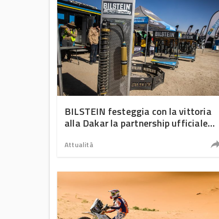
BILSTEIN festeggia con la vittoria
alla Dakar la partnership ufficiale
con Defender Rally per gli
ammortizzatori nel Campionato
Attualità
Mondiale Rally-Raid